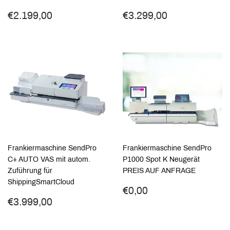
Normaler
€2.199,00
Normaler
€3.299,00
€2.199,00
€3.299,00
Preis
Preis
Frankiermaschine SendPro
Frankiermaschine SendPro
C+ AUTO VAS mit autom.
P1000 Spot K Neugerät
Zuführung für
PREIS AUF ANFRAGE
ShippingSmartCloud
Normaler
€0,00
€0,00
Normaler
€3.999,00
Preis
€3.999,00
Preis