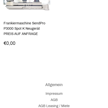
Frankiermaschine SendPro
P3000 Spot K Neugerät
PREIS AUF ANFRAGE
Normaler
€0,00
€0,00
Preis
Allgemein
Impressum
AGB
AGB Leasing / Miete