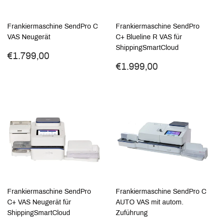
Frankiermaschine SendPro C
Frankiermaschine SendPro
VAS Neugerät
C+ Blueline R VAS für
ShippingSmartCloud
Normaler
€1.799,00
€1.799,00
Preis
Normaler
€1.999,00
€1.999,00
Preis
Frankiermaschine SendPro
Frankiermaschine SendPro C
C+ VAS Neugerät für
AUTO VAS mit autom.
ShippingSmartCloud
Zuführung