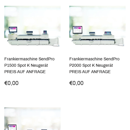
Frankiermaschine SendPro
Frankiermaschine SendPro
P1500 Spot K Neugerät
P2000 Spot K Neugerät
PREIS AUF ANFRAGE
PREIS AUF ANFRAGE
Normaler
€0,00
Normaler
€0,00
€0,00
€0,00
Preis
Preis